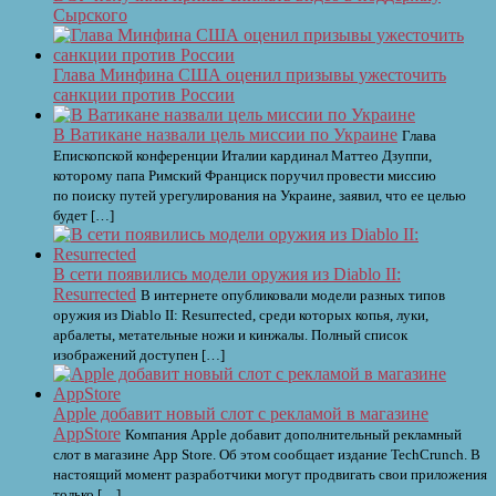
Сырского
Глава Минфина США оценил призывы ужесточить
санкции против России
В Ватикане назвали цель миссии по Украине
Глава
Епископской конференции Италии кардинал Маттео Дзуппи,
которому папа Римский Франциск поручил провести миссию
по поиску путей урегулирования на Украине, заявил, что ее целью
будет […]
В сети появились модели оружия из Diablo II:
Resurrected
В интернете опубликовали модели разных типов
оружия из Diablo II: Resurrected, среди которых копья, луки,
арбалеты, метательные ножи и кинжалы. Полный список
изображений доступен […]
Apple добавит новый слот с рекламой в магазине
AppStore
Компания Apple добавит дополнительный рекламный
слот в магазине App Store. Об этом сообщает издание TechCrunch. В
настоящий момент разработчики могут продвигать свои приложения
только […]