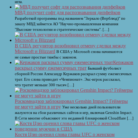
игла.
МВД получит софт для распознавания дипфейков
Разработкой программы под названием "Зеркало (Верблюд)" по
заказу МВД займется АО "Научно-промышленная компания
"Высокие технологии и стратегические системы". […]
В США регулятор возобновил отмену сделки между
Microsoft и Blizzard
В США у Microsoft снова начинаются
не самые простые тяжбы с законом.
Кержаков
раскрыл сумму ежемесячных трат
Бывший футболист
сборной России Александр Кержаков раскрыл сумму ежемесячных
трат. Его слова приводит «Чемпионат». Экс-игрок рассказал,
что тратит меньше 300 тысяч […]
Роскомнадзор заблокировал Genshin Impact? Геймеры
не могут зайти в игру
Уже несколько дней пользователи
жалуются на сбои различных сайтов и игр, включая Genshin Impact.
В Сети многие объясняют это недавней блокировкой Cloudflare […]
Костя Цзю оценил слова главы UFC о женском