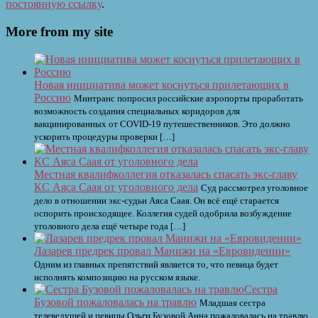
постоянную ссылку
.
More from my site
Новая инициатива может коснуться прилетающих в
Россию
Минтранс попросил российские аэропорты проработать
возможность создания специальных коридоров для
вакцинированных от COVID-19 путешественников. Это должно
ускорить процедуры проверки […]
Местная квалифколлегия отказалась спасать экс-главу
КС Аяса Саая от уголовного дела
Суд рассмотрел уголовное
дело в отношении экс-судьи Аяса Саая. Он всё ещё старается
оспорить происходящее. Коллегия судей одобрила возбуждение
уголовного дела ещё четыре года […]
Лазарев предрек провал Манижи на «Евровидении»
Одним из главных препятствий является то, что певица будет
исполнять композицию на русском языке.
Сестра
Бузовой пожаловалась на травлю
Младшая сестра
телеведущей и певицы Ольги Бузовой Анна пожаловалась на травлю