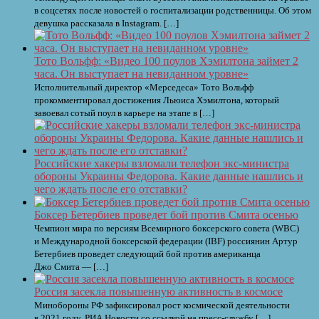
в соцсетях после новостей о госпитализации родственницы. Об этом
девушка рассказала в Instagram. […]
Тото Вольфф: «Видео 100 поулов Хэмилтона займет 2
часа. Он выступает на невиданном уровне»
Исполнительный директор «Мерседеса» Тото Вольфф
прокомментировал достижения Льюиса Хэмилтона, который
завоевал сотый поул в карьере на этапе в […]
Российские хакеры взломали телефон экс-министра
обороны Украины Федорова. Какие данные нашлись и
чего ждать после его отставки?
Боксер Бетербиев проведет бой против Смита осенью
Чемпион мира по версиям Всемирного боксерского совета (WBC)
и Международной боксерской федерации (IBF) россиянин Артур
Бетербиев проведет следующий бой против американца
Джо Смита — […]
Россия засекла повышенную активность в космосе
Минобороны РФ зафиксировал рост космической деятельности
в 2021 году, РИА Новости со ссылкой на пресс-службу […]