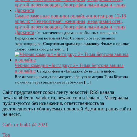
Самые заметные новинки онлайн-кинотеатров 12-18
апреля: “Невероятные” женщины, нерадивый отец,
крутой переговорщик, биографии лыжницы и гения
Даркнета
Фантастическая драма о необычных женщинах.
Нерадивый отец по имени Олег. Сериал об отечественном
переговорщике. Спортивная драма про лыжницу. Фильм о поимке
самого известного деятеля […]
Чёрная комедия «Битлджус 2» Тима Бёртона вышла
в онлайне
Сегодня фильм «Битлджус 2» вышел в цифре.
Все желающие могут посмотреть чёрную комедию Тима Бёртона
в онлайне через различные зарубежные […]
Сайт представляет собой ленту новостей RSS канала
news.rambler.ru, yandex.ru, newsru.com и lenta.ru . Материалы
публикуются без искажения, ответственность за
достоверность публикуемых новостей Администрация сайта
не несёт.
Сайт от bmb1 @ 2021
Top