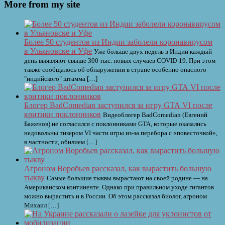
More from my site
Более 50 студентов из Индии заболели коронавирусом
в Ульяновске и Уфе
Уже больше двух недель в Индии каждый
день выявляют свыше 300 тыс. новых случаев COVID-19. При этом
также сообщалось об обнаружении в стране особенно опасного
"индийского" штамма […]
Блогер BadComedian заступился за игру GTA VI после
критики поклонников
Видеоблогер BadComedian (Евгений
Баженов) не согласился с поклонниками GTA, которые оказались
недовольны тизером VI части игры из-за перебора с «повесточкой»,
в частности, обилием […]
Агроном Воробьев рассказал, как вырастить большую
тыкву
Самые большие тыквы вырастают на своей родине — на
Американском континенте. Однако при правильном уходе гигантов
можно вырастить и в России. Об этом рассказал биолог, агроном
Михаил […]