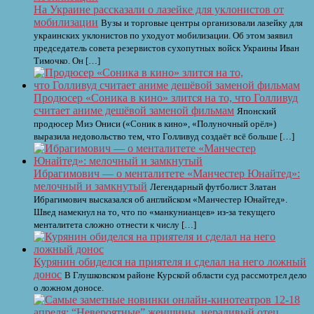
На Украине рассказали о лазейке для уклонистов от
мобилизации
Вузы и торговые центры организовали лазейку для
украинских уклонистов по уходуот мобилизации. Об этом заявил
председатель совета резервистов сухопутных войск Украины Иван
Тимочко. Он […]
Продюсер «Соника в кино» злится на то, что Голливуд
считает аниме дешёвой заменой фильмам
Японский
продюсер Миэ Ониси («Соник в кино», «Полуночный орёл»)
выразила недовольство тем, что Голливуд создаёт всё больше […]
Ибрагимович — о менталитете «Манчестер Юнайтед»:
мелочный и замкнутый
Легендарный футболист Златан
Ибрагимович высказался об английском «Манчестер Юнайтед».
Швед намекнул на то, что по «манкунианцев» из-за текущего
менталитета сложно отнести к числу […]
Курянин обиделся на приятеля и сделал на него ложный
донос
В Глушковском районе Курской области суд рассмотрел дело
о ложном доносе.